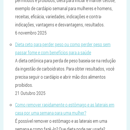
permitidos e proibidos, dieta para iniciar e manter cetose,
exemplo de cardápio semanal para mulheres e homens,
receitas, eficácia, variedades, indicações e contra-
indicações, vantagens e desvantagens, resultados.
6 novembro 2025
Dieta ceto para perder peso ou como perder peso sem
passar fome e com benefícios para a saúde
A dieta cetônica para perda de peso baseia-se na redução
da ingestão de carboidratos. Para obter resultados, você
precisa seguir o cardápio e abrir mão dos alimentos
proibidos.
21 Outubro 2025
Como remover rapidamente o estômago e as laterais em
casa por uma semana para uma mulher?
É possível remover o estômago e as laterais em uma
semana e como fazê -lo? Que dieta pode ser usada?